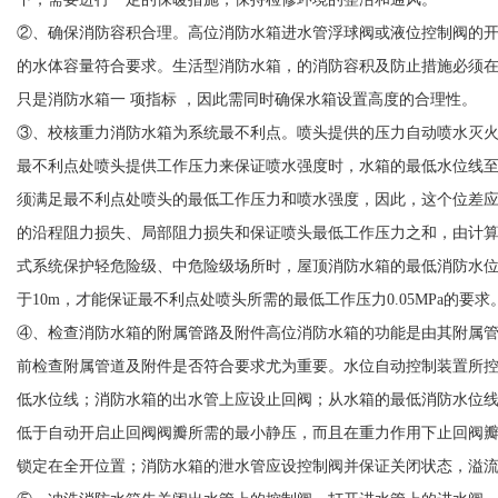
②、确保消防容积合理。高位消防水箱进水管浮球阀或液位控制阀的
的水体容量符合要求。生活型消防水箱，的消防容积及防止措施必须
只是消防水箱一 项指标 ，因此需同时确保水箱设置高度的合理性。
③、校核重力消防水箱为系统最不利点。喷头提供的压力自动喷水灭
最不利点处喷头提供工作压力来保证喷水强度时，水箱的最低水位线
须满足最不利点处喷头的最低工作压力和喷水强度，因此，这个位差
的沿程阻力损失、局部阻力损失和保证喷头最低工作压力之和，由计
式系统保护轻危险级、中危险级场所时，屋顶消防水箱的最低消防水
于10m，才能保证最不利点处喷头所需的最低工作压力0.05MPa的要求
④、检查消防水箱的附属管路及附件高位消防水箱的功能是由其附属
1
2
3
前检查附属管道及附件是否符合要求尤为重要。水位自动控制装置所
低水位线；消防水箱的出水管上应设止回阀；从水箱的最低消防水位
低于自动开启止回阀阀瓣所需的最小静压，而且在重力作用下止回阀
锁定在全开位置；消防水箱的泄水管应设控制阀并保证关闭状态，溢