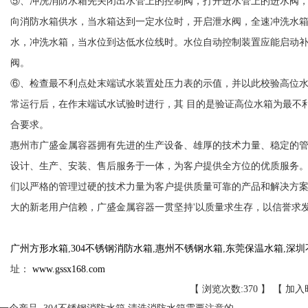
⑤、冲洗消防水箱先关闭出水管上的控制阀，打开进水管上的进水阀
向消防水箱供水，当水箱达到一定水位时，开启泄水阀，全速冲洗水
水，冲洗水箱，当水位到达低水位线时。水位自动控制装置应能启动
阀。
⑥、检查最不利点处末端试水装置处压力表的示值，并以此校验高位
常运行后，在作末端试水试验时进行，其 目的是验证高位水箱为最不
合要求。
惠州市广盛金属容器拥有先进的生产设备、雄厚的技术力量、稳定的
设计、生产、安装、售后服务于一体，为客户提供全方位的优质服务
们以严格的管理过硬的技术力量为客户提供质量可靠的产品和解决方
大的新老用户信赖，广盛金属容器一贯坚持'以质量求生存，以信誉求发
广州方形水箱
,
304不锈钢消防水箱
,
惠州不锈钢水箱
,
东莞保温水箱
,
深圳
址：
www.gssx168.com
【 浏览次数:
370 】 【 加入时间